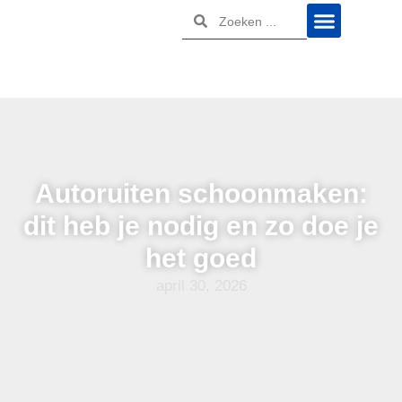
Autoruiten schoonmaken:
dit heb je nodig en zo doe je
het goed
april 30, 2026