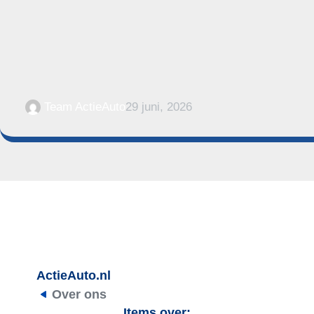
Team ActieAuto
29 juni, 2026
ActieAuto.nl
Over ons
Items over: