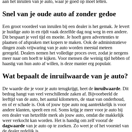
aan het inruilen van je auto, waar je goed op moet letten.
Snel van je oude auto af zonder gedoe
Een groot voordeel van inruilen bij een dealer is het gemak. Je levert
je huidige auto in en rijdt vaak dezelfde dag nog weg in een andere.
Dit bespaart je veel tijd en moeite. Je hoeft geen advertenties te
plaatsen of afspraken met kopers te maken. Ook de administratieve
dingen zoals vrijwaring van je auto worden meestal meteen
geregeld. Dealers nemen het volledige proces over, zodat je nergens
meer naar om hoeft te kijken. Voor mensen die weinig tijd hebben of
haastig van hun auto af willen, is deze manier erg populair.
Wat bepaalt de inruilwaarde van je auto?
De waarde die je voor je auto terugkrijgt, heet de
inruilwaarde
. Dit
bedrag hangt van veel verschillende zaken af. Bijvoorbeeld de
leeftijd van de auto, het aantal kilometers, de staat van onderhoud,
en of er schade is. Ook of jouw type auto nog aantrekkelijk is voor
andere klanten, speelt een rol. Soms krijg je meer voor je auto bij
een dealer van hetzelfde merk als jouw auto, omdat die makkelijk
weer verkocht kan worden. Het is handig om zelf vooraf de
dagwaarde
van je auto op te zoeken. Zo weet je of het voorstel van
de dealer redelijk is.