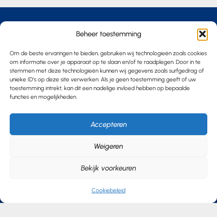
Andere items
Beheer toestemming
Om de beste ervaringen te bieden, gebruiken wij technologieën zoals cookies
om informatie over je apparaat op te slaan en/of te raadplegen. Door in te
stemmen met deze technologieën kunnen wij gegevens zoals surfgedrag of
unieke ID's op deze site verwerken. Als je geen toestemming geeft of uw
toestemming intrekt, kan dit een nadelige invloed hebben op bepaalde
functies en mogelijkheden.
Accepteren
Weigeren
Bekijk voorkeuren
Grip op je wielen: de verborgen
Cookiebeleid
kosten van zakelijke mobiliteit
Peter
21 juli, 2026