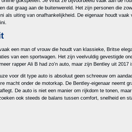
nline gokspellen. Je vindt ze bijvoorbeeld vaak aan de roulet
en dat graag aan de buitenwereld. Het zijn personen die zow
ni als uiting van onafhankelijkheid. De eigenaar houdt vaak 
ini.
t
s vaak een man of vrouw die houdt van klassieke, Britse ele
aties van een sportwagen. Het zijn veelvuldig gevestigde o
 meer rapper Ali B had zo’n auto, maar zijn Bentley uit 2017 
e voor dit type auto is absoluut geen schreeuw om aandacht
ieure macht onder de motorkap. De Bentley-eigenaar neemt g
flegt. De auto is niet een manier om rijkdom te tonen, maar
zoeken ook steeds de balans tussen comfort, snelheid en sta