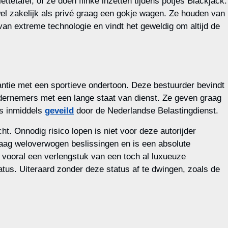
tetafel, of ze doen flinke inzetten tijdens potjes Blackjack.
el zakelijk als privé graag een gokje wagen. Ze houden van
van extreme technologie en vindt het geweldig om altijd de
gantie met een sportieve ondertoon. Deze bestuurder bevindt
ndernemers met een lange staat van dienst. Ze geven graag
is inmiddels
geveild
door de Nederlandse Belastingdienst.
. Onnodig risico lopen is niet voor deze autorijder
raag weloverwogen beslissingen en is een absolute
 vooral een verlengstuk van een toch al luxueuze
tus. Uiteraard zonder deze status af te dwingen, zoals de