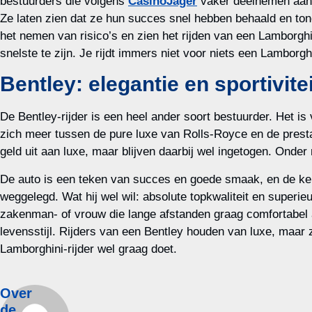
bestuurders die volgens
CasinoJager
vaker deelnemen aan o
Ze laten zien dat ze hun succes snel hebben behaald en ton
het nemen van risico’s en zien het rijden van een Lamborghi
snelste te zijn. Je rijdt immers niet voor niets een Lamborgh
Bentley: elegantie en sportivitei
De Bentley-rijder is een heel ander soort bestuurder. Het i
zich meer tussen de pure luxe van Rolls-Royce en de prest
geld uit aan luxe, maar blijven daarbij wel ingetogen. Onder
De auto is een teken van succes en goede smaak, en de keuz
weggelegd. Wat hij wel wil: absolute topkwaliteit en super
zakenman- of vrouw die lange afstanden graag comfortabel a
levensstijl. Rijders van een Bentley houden van luxe, maar 
Lamborghini-rijder wel graag doet.
Over
de