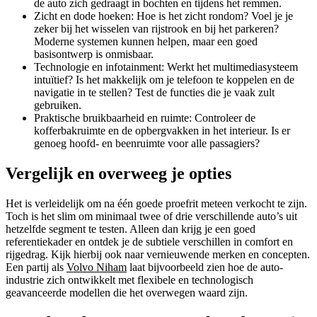
de auto zich gedraagt in bochten en tijdens het remmen.
Zicht en dode hoeken: Hoe is het zicht rondom? Voel je je
zeker bij het wisselen van rijstrook en bij het parkeren?
Moderne systemen kunnen helpen, maar een goed
basisontwerp is onmisbaar.
Technologie en infotainment: Werkt het multimediasysteem
intuïtief? Is het makkelijk om je telefoon te koppelen en de
navigatie in te stellen? Test de functies die je vaak zult
gebruiken.
Praktische bruikbaarheid en ruimte: Controleer de
kofferbakruimte en de opbergvakken in het interieur. Is er
genoeg hoofd- en beenruimte voor alle passagiers?
Vergelijk en overweeg je opties
Het is verleidelijk om na één goede proefrit meteen verkocht te zijn.
Toch is het slim om minimaal twee of drie verschillende auto’s uit
hetzelfde segment te testen. Alleen dan krijg je een goed
referentiekader en ontdek je de subtiele verschillen in comfort en
rijgedrag. Kijk hierbij ook naar vernieuwende merken en concepten.
Een partij als
Volvo Niham
laat bijvoorbeeld zien hoe de auto-
industrie zich ontwikkelt met flexibele en technologisch
geavanceerde modellen die het overwegen waard zijn.