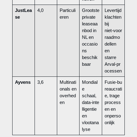
JustLea
4,0
Particuli
Grootste
Levertijd
se
eren
private
klachten
leaseaa
bij
nbod in
niet‑voor
NL en
raadmo
occasio
dellen
ns
en
beschik
starre
baar
Arval‑pr
ocessen
Ayvens
3,6
Multinati
Mondial
Fusie‑bu
onals en
e
reaucrati
overhed
schaal,
e, trage
en
data‑inte
process
lligentie
en en
en
onperso
vlootana
onlijk
lyse