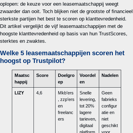
oplopen: de keuze voor een leasemaatschappij weegt
zwaarder dan ooit. Toch blijken niet de grootste of financieel
sterkste partijen het best te scoren op klanttevredenheid.
Dit artikel vergelijkt de vijf leasemaatschappijen met de
hoogste klanttevredenheid op basis van hun TrustScores,
sterktes en zwaktes.
Welke 5 leasemaatschappijen scoren het
hoogst op Trustpilot?
Maatsc
Score
Doelgro
Voordel
Nadelen
happij
ep
en
LIZY
4,6
Mkb’ers
Snelle
Geen
, zzp’ers
levering,
fabrieks
en
tot 20%
configur
freelanc
lagere
atie en
ers
tarieven,
niet
digitaal
geschikt
platform
voor