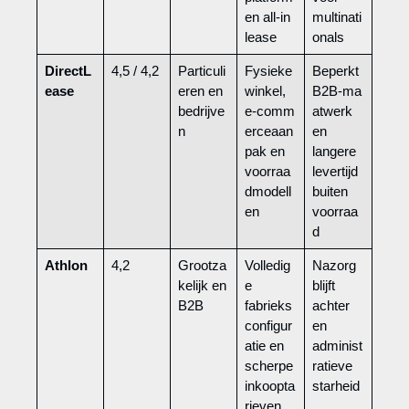
en all‑in
multinati
lease
onals
DirectL
4,5 / 4,2
Particuli
Fysieke
Beperkt
ease
eren en
winkel,
B2B‑ma
bedrijve
e‑comm
atwerk
n
erceaan
en
pak en
langere
voorraa
levertijd
dmodell
buiten
en
voorraa
d
Athlon
4,2
Grootza
Volledig
Nazorg
kelijk en
e
blijft
B2B
fabrieks
achter
configur
en
atie en
administ
scherpe
ratieve
inkoopta
starheid
rieven