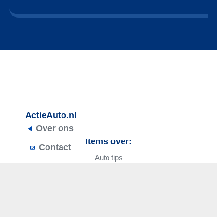
ActieAuto.nl
Over ons
Items over:
Contact
Auto tips
Privacyverklaring
Schoonmaak
Algemene
Reparatie
voorwaarden
Onderhoud