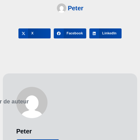
Peter
X
Facebook
LinkedIn
r de auteur
Peter