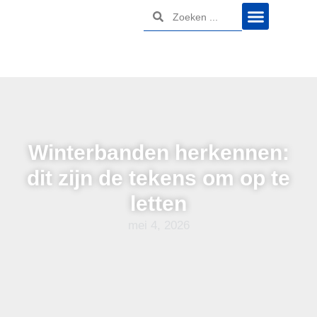
Winterbanden herkennen:
dit zijn de tekens om op te
letten
mei 4, 2026