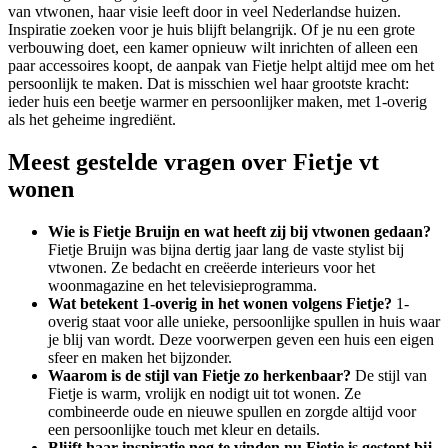
van vtwonen, haar visie leeft door in veel Nederlandse huizen.
Inspiratie zoeken voor je huis blijft belangrijk. Of je nu een grote
verbouwing doet, een kamer opnieuw wilt inrichten of alleen een
paar accessoires koopt, de aanpak van Fietje helpt altijd mee om het
persoonlijk te maken. Dat is misschien wel haar grootste kracht:
ieder huis een beetje warmer en persoonlijker maken, met 1-overig
als het geheime ingrediënt.
Meest gestelde vragen over Fietje vt
wonen
Wie is Fietje Bruijn en wat heeft zij bij vtwonen gedaan?
Fietje Bruijn was bijna dertig jaar lang de vaste stylist bij
vtwonen. Ze bedacht en creëerde interieurs voor het
woonmagazine en het televisieprogramma.
Wat betekent 1-overig in het wonen volgens Fietje?
1-
overig staat voor alle unieke, persoonlijke spullen in huis waar
je blij van wordt. Deze voorwerpen geven een huis een eigen
sfeer en maken het bijzonder.
Waarom is de stijl van Fietje zo herkenbaar?
De stijl van
Fietje is warm, vrolijk en nodigt uit tot wonen. Ze
combineerde oude en nieuwe spullen en zorgde altijd voor
een persoonlijke touch met kleur en details.
Blijft haar inspiratie nog te vinden nu Fietje is gestopt bij