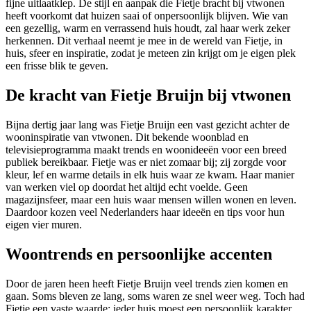
fijne uitlaatklep. De stijl en aanpak die Fietje bracht bij vtwonen
heeft voorkomt dat huizen saai of onpersoonlijk blijven. Wie van
een gezellig, warm en verrassend huis houdt, zal haar werk zeker
herkennen. Dit verhaal neemt je mee in de wereld van Fietje, in
huis, sfeer en inspiratie, zodat je meteen zin krijgt om je eigen plek
een frisse blik te geven.
De kracht van Fietje Bruijn bij vtwonen
Bijna dertig jaar lang was Fietje Bruijn een vast gezicht achter de
wooninspiratie van vtwonen. Dit bekende woonblad en
televisieprogramma maakt trends en woonideeën voor een breed
publiek bereikbaar. Fietje was er niet zomaar bij; zij zorgde voor
kleur, lef en warme details in elk huis waar ze kwam. Haar manier
van werken viel op doordat het altijd echt voelde. Geen
magazijnsfeer, maar een huis waar mensen willen wonen en leven.
Daardoor kozen veel Nederlanders haar ideeën en tips voor hun
eigen vier muren.
Woontrends en persoonlijke accenten
Door de jaren heen heeft Fietje Bruijn veel trends zien komen en
gaan. Soms bleven ze lang, soms waren ze snel weer weg. Toch had
Fietje een vaste waarde: ieder huis moest een persoonlijk karakter