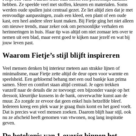
hebben. Ze speelde veel met stoffen, kleuren en materialen. Soms
werden oude spullen juist centraal gezet. Ze liet altijd zien dat je met
eenvoudige aanpassingen, zoals een kleed, een plant of een oude
kast, een heel andere sfeer kunt maken. Bij Fietje ging het niet alleen
om nieuwe trends, maar zeker ook om persoonlijke verhalen en
herinneringen in huis. Haar tip was altijd om niet zomaar iets over te
nemen uit een blad, maar eerst goed te kijken naar jezelf en wat bij
jouw leven past.
Waarom Fietje’s stijl blijft inspireren
Veel mensen denken bij interieur meteen aan strakke lijnen of
minimalisme, maar Fietje zette altijd de deur open voor warmte en
speelsheid. Een gebloemd behang met een oud bankje kan prima
samen. Sfeer en comfort staan altijd centraal. Je ogen trekken
vanzelf naar de details die ze toevoegt: een bijzonder vaasje op het
dressoir, kleurrijke kussens in de bank, onverwachte kunst aan de
muur. Zo zorgde ze ervoor dat geen enkel huis hetzelfde bleef.
Iedereen kreeg een plek waar je graag thuis komt en het goed voelt.
Dat is precies wat veel mensen zoeken. Daarom blijft haar stijl, ook
nu ze afscheid heeft genomen van vtwonen, nog lang inspiratie
geven.
De betekenis van 1-overig binnen het