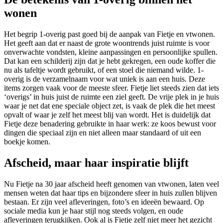
wonen
Het begrip 1-overig past goed bij de aanpak van Fietje en vtwonen.
Het geeft aan dat er naast de grote woontrends juist ruimte is voor
onverwachte vondsten, kleine aanpassingen en persoonlijke spullen.
Dat kan een schilderij zijn dat je hebt gekregen, een oude koffer die
nu als tafeltje wordt gebruikt, of een stoel die niemand wilde. 1-
overig is de verzamelnaam voor wat uniek is aan een huis. Deze
items zorgen vaak voor de meeste sfeer. Fietje liet steeds zien dat iets
‘overigs’ in huis juist de ruimte een ziel geeft. De vrije plek in je huis
waar je net dat ene speciale object zet, is vaak de plek die het meest
opvalt of waar je zelf het meest blij van wordt. Het is duidelijk dat
Fietje deze benadering gebruikte in haar werk: ze koos bewust voor
dingen die speciaal zijn en niet alleen maar standaard of uit een
boekje komen.
Afscheid, maar haar inspiratie blijft
Nu Fietje na 30 jaar afscheid heeft genomen van vtwonen, laten veel
mensen weten dat haar tips en bijzondere sfeer in huis zullen blijven
bestaan. Er zijn veel afleveringen, foto’s en ideeën bewaard. Op
sociale media kun je haar stijl nog steeds volgen, en oude
afleveringen terugkijken. Ook al is Fietje zelf niet meer het gezicht