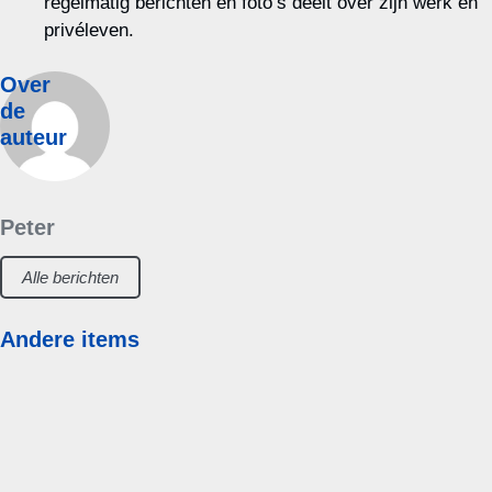
regelmatig berichten en foto’s deelt over zijn werk en
privéleven.
Over
de
auteur
Peter
Alle berichten
Andere items