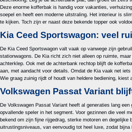
Deze enorme kofferbak is handig voor vakanties, verhuizinge
soepel en heeft een moderne uitstraling. Het interieur is sli
te kijken. Toch zijn er naast deze bekende topper ook voldo
Kia Ceed Sportswagon: veel ru
De Kia Ceed Sportswagon valt vaak op vanwege zijn gebruik
stationwagons. De Kia richt zich niet alleen op ruimte, ma
achterklep. Ook met de achterbank rechtop blijft de kofferbak
aan, met aandacht voor details. Omdat de Kia vaak net iet
Wie graag zuinig rijdt of houdt van heldere bediening, kies
Volkswagen Passat Variant blijf
De Volkswagen Passat Variant heeft al generaties lang een 
opvallende speler in het segment. Voor gezinnen die veel m
bekend om zijn fijne rijgedrag, sterke motoren en degelijke
uitrustingsniveaus, van eenvoudig tot heel luxe, zodat bijn