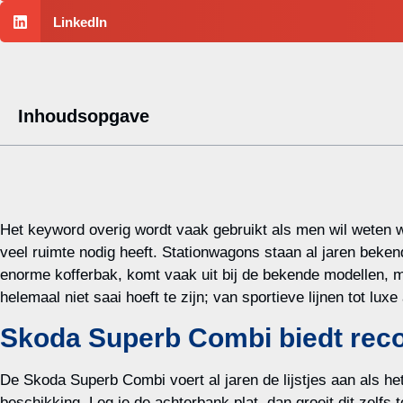
LinkedIn
Inhoudsopgave
Het keyword overig wordt vaak gebruikt als men wil weten 
veel ruimte nodig heeft. Stationwagons staan al jaren beke
enorme kofferbak, komt vaak uit bij de bekende modellen, m
helemaal niet saai hoeft te zijn; van sportieve lijnen tot l
Skoda Superb Combi biedt rec
De Skoda Superb Combi voert al jaren de lijstjes aan als he
beschikking. Leg je de achterbank plat, dan groeit dit zelf