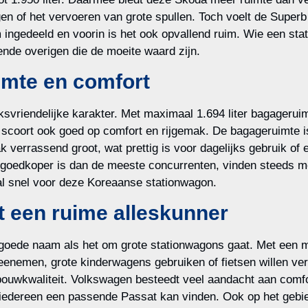
n of het vervoeren van grote spullen. Toch voelt de Superb 
m ingedeeld en voorin is het ook opvallend ruim. Wie een stat
ende overigen die de moeite waard zijn.
imte en comfort
svriendelijke karakter. Met maximaal 1.694 liter bagagerui
ar scoort ook goed op comfort en rijgemak. De bagageruimte 
 verrassend groot, wat prettig is voor dagelijks gebruik of e
s goedkoper is dan de meeste concurrenten, vinden steeds 
t al snel voor deze Koreaanse stationwagon.
t een ruime alleskunner
goede naam als het om grote stationwagons gaat. Met een ma
eenemen, grote kinderwagens gebruiken of fietsen willen ver
 bouwkwaliteit. Volkswagen besteedt veel aandacht aan comfor
a iedereen een passende Passat kan vinden. Ook op het gebied