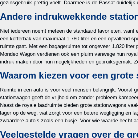
gezinsgebruik prettig voelt. Daarmee is de Passat duidelij
Andere indrukwekkende statio
Niet iedereen noemt meteen de standaard favorieten, want 
een kofferbak van maximaal 1.780 liter en een opvallend spo
ruimte gaat. Met een bagageruimte tot ongeveer 1.820 liter 
Mondeo Wagon verdienen ook een pluim vanwege hun royale ko
indruk maken door hun mogelijkheden en gebruiksgemak. Zo bl
Waarom kiezen voor een grote
Ruimte in een auto is voor veel mensen belangrijk. Vooral g
stationwagon geeft de vrijheid om zonder probleem kampeeru
Naast de royale laadruimte bieden grote stationwagons vaa
lager op de weg, wat zorgt voor een betere wegligging en la
zwaardere auto’s zoals een busje. Voor wie waarde hecht aa
Veelgestelde vragen over de g