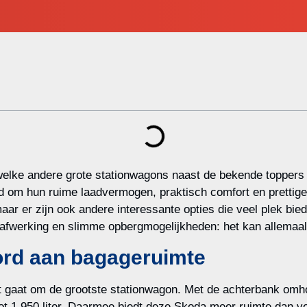
welke andere grote stationwagons naast de bekende toppers
nd om hun ruime laadvermogen, praktisch comfort en prettig
aar er zijn ook andere interessante opties die veel plek bi
uxe afwerking en slimme opbergmogelijkheden: het kan allemaal
ord aan bagageruimte
t gaat om de grootste stationwagon. Met de achterbank omhoo
s tot 1.950 liter. Daarmee biedt deze Skoda meer ruimte dan 