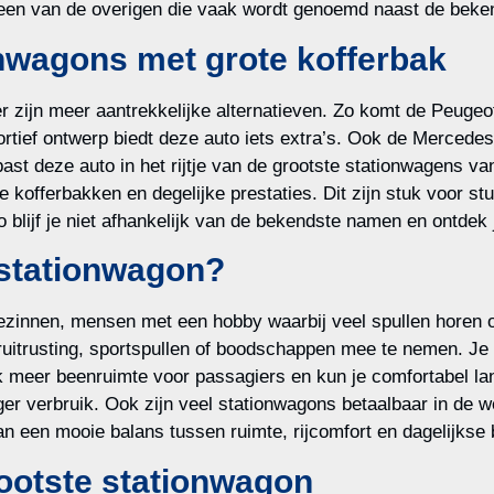
k een van de overigen die vaak wordt genoemd naast de beke
nwagons met grote kofferbak
er zijn meer aantrekkelijke alternatieven. Zo komt de Peug
rtief ontwerp biedt deze auto iets extra’s. Ook de Mercedes
past deze auto in het rijtje van de grootste stationwagens v
fferbakken en degelijke prestaties. Dit zijn stuk voor stu
ijf je niet afhankelijk van de bekendste namen en ontdek je
 stationwagon?
ezinnen, mensen met een hobby waarbij veel spullen horen of
itrusting, sportspullen of boodschappen mee te nemen. Je ho
k meer beenruimte voor passagiers en kun je comfortabel la
ger verbruik. Ook zijn veel stationwagons betaalbaar in de w
n een mooie balans tussen ruimte, rijcomfort en dagelijkse 
rootste stationwagon