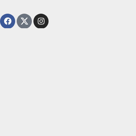
Heb je een onderwerp om te delen met ons? Neem dan
vooral
contact
op!
ActieAuto.nl
Over ons
Contact
Privacyverklaring
Algemene voorwaarden
Items over:
Auto tips
Schoonmaak