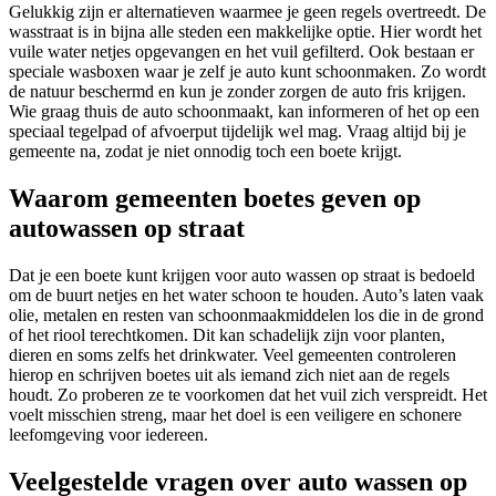
Gelukkig zijn er alternatieven waarmee je geen regels overtreedt. De
wasstraat is in bijna alle steden een makkelijke optie. Hier wordt het
vuile water netjes opgevangen en het vuil gefilterd. Ook bestaan er
speciale wasboxen waar je zelf je auto kunt schoonmaken. Zo wordt
de natuur beschermd en kun je zonder zorgen de auto fris krijgen.
Wie graag thuis de auto schoonmaakt, kan informeren of het op een
speciaal tegelpad of afvoerput tijdelijk wel mag. Vraag altijd bij je
gemeente na, zodat je niet onnodig toch een boete krijgt.
Waarom gemeenten boetes geven op
autowassen op straat
Dat je een boete kunt krijgen voor auto wassen op straat is bedoeld
om de buurt netjes en het water schoon te houden. Auto’s laten vaak
olie, metalen en resten van schoonmaakmiddelen los die in de grond
of het riool terechtkomen. Dit kan schadelijk zijn voor planten,
dieren en soms zelfs het drinkwater. Veel gemeenten controleren
hierop en schrijven boetes uit als iemand zich niet aan de regels
houdt. Zo proberen ze te voorkomen dat het vuil zich verspreidt. Het
voelt misschien streng, maar het doel is een veiligere en schonere
leefomgeving voor iedereen.
Veelgestelde vragen over auto wassen op