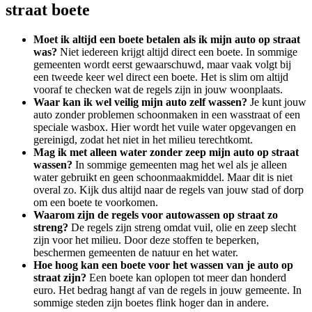
straat boete
Moet ik altijd een boete betalen als ik mijn auto op straat
was?
Niet iedereen krijgt altijd direct een boete. In sommige
gemeenten wordt eerst gewaarschuwd, maar vaak volgt bij
een tweede keer wel direct een boete. Het is slim om altijd
vooraf te checken wat de regels zijn in jouw woonplaats.
Waar kan ik wel veilig mijn auto zelf wassen?
Je kunt jouw
auto zonder problemen schoonmaken in een wasstraat of een
speciale wasbox. Hier wordt het vuile water opgevangen en
gereinigd, zodat het niet in het milieu terechtkomt.
Mag ik met alleen water zonder zeep mijn auto op straat
wassen?
In sommige gemeenten mag het wel als je alleen
water gebruikt en geen schoonmaakmiddel. Maar dit is niet
overal zo. Kijk dus altijd naar de regels van jouw stad of dorp
om een boete te voorkomen.
Waarom zijn de regels voor autowassen op straat zo
streng?
De regels zijn streng omdat vuil, olie en zeep slecht
zijn voor het milieu. Door deze stoffen te beperken,
beschermen gemeenten de natuur en het water.
Hoe hoog kan een boete voor het wassen van je auto op
straat zijn?
Een boete kan oplopen tot meer dan honderd
euro. Het bedrag hangt af van de regels in jouw gemeente. In
sommige steden zijn boetes flink hoger dan in andere.