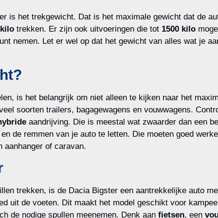
r is het trekgewicht. Dat is het maximale gewicht dat de a
kilo
trekken. Er zijn ook uitvoeringen die tot
1500 kilo
mogen 
unt nemen. Let er wel op dat het gewicht van alles wat je 
cht?
en, is het belangrijk om niet alleen te kijken naar het maxi
 veel soorten trailers, bagagewagens en vouwwagens. Controle
hybride
aandrijving. Die is meestal wat zwaarder dan een be
en de remmen van je auto te letten. Die moeten goed werken
en aanhanger of caravan.
r
len trekken, is de Dacia Bigster een aantrekkelijke auto m
ed uit de voeten. Dit maakt het model geschikt voor kampeer
 toch de nodige spullen meenemen. Denk aan
fietsen
, een
vo