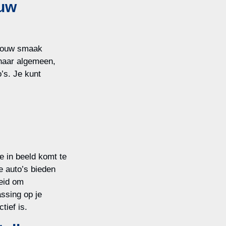
ouw
jouw smaak
 naar algemeen,
o’s. Je kunt
e in beeld komt te
 auto’s bieden
heid om
ssing op je
tief is.