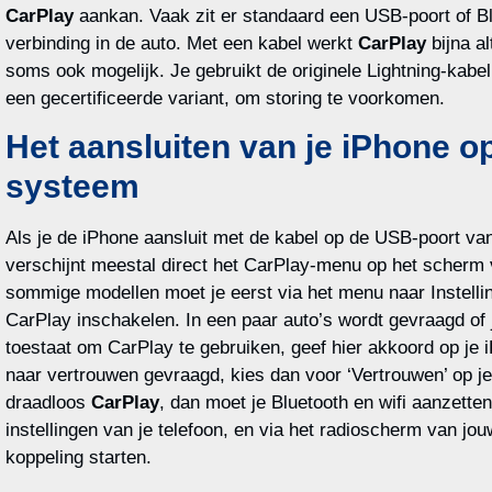
CarPlay
aankan. Vaak zit er standaard een USB-poort of B
verbinding in de auto. Met een kabel werkt
CarPlay
bijna al
soms ook mogelijk. Je gebruikt de originele Lightning-kabel
een gecertificeerde variant, om storing te voorkomen.
Het aansluiten van je iPhone o
systeem
Als je de iPhone aansluit met de kabel op de USB-poort van
verschijnt meestal direct het CarPlay-menu op het scherm v
sommige modellen moet je eerst via het menu naar Instelli
CarPlay inschakelen. In een paar auto’s wordt gevraagd of j
toestaat om CarPlay te gebruiken, geef hier akkoord op je 
naar vertrouwen gevraagd, kies dan voor ‘Vertrouwen’ op je
draadloos
CarPlay
, dan moet je Bluetooth en wifi aanzetten
instellingen van je telefoon, en via het radioscherm van jo
koppeling starten.