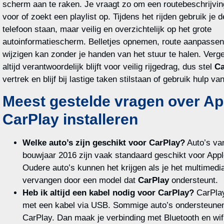
scherm aan te raken. Je vraagt zo om een routebeschrijving
voor of zoekt een playlist op. Tijdens het rijden gebruik je 
telefoon staan, maar veilig en overzichtelijk op het grote
autoinformatiescherm. Belletjes opnemen, route aanpassen
wijzigen kan zonder je handen van het stuur te halen. Vergee
altijd verantwoordelijk blijft voor veilig rijgedrag, dus stel
Ca
vertrek en blijf bij lastige taken stilstaan of gebruik hulp v
Meest gestelde vragen over Ap
CarPlay installeren
Welke auto’s zijn geschikt voor CarPlay?
Auto’s va
bouwjaar 2016 zijn vaak standaard geschikt voor App
Oudere auto’s kunnen het krijgen als je het multimed
vervangen door een model dat
CarPlay
ondersteunt.
Heb ik altijd een kabel nodig voor CarPlay?
CarPla
met een kabel via USB. Sommige auto’s ondersteune
CarPlay. Dan maak je verbinding met Bluetooth en wif