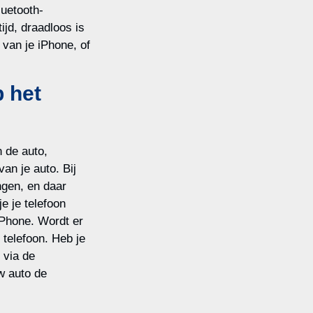
luetooth-
tijd, draadloos is
 van je iPhone, of
p het
 de auto,
an je auto. Bij
ngen, en daar
e je telefoon
iPhone. Wordt er
 telefoon. Heb je
 via de
uw auto de