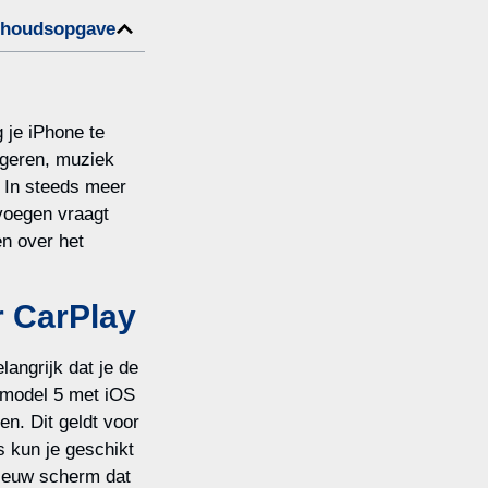
nhoudsopgave
 je iPhone te
vigeren, muziek
. In steeds meer
evoegen vraagt
en over het
r CarPlay
elangrijk dat je de
l model 5 met iOS
n. Dit geldt voor
 kun je geschikt
ieuw scherm dat