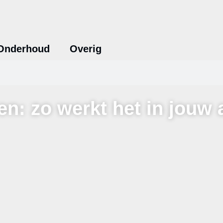
Onderhoud
Overig
en: zo werkt het in jouw 