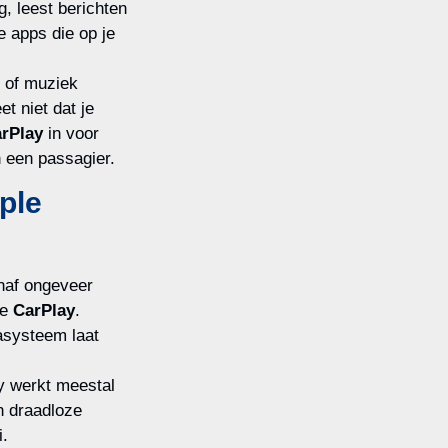
, leest berichten
de apps die op je
 of muziek
t niet dat je
rPlay
in voor
an een passagier.
ple
naf ongeveer
le
CarPlay
.
iasysteem laat
y werkt meestal
n draadloze
i.