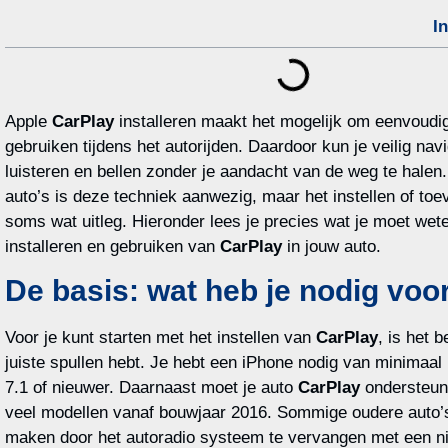
I
Apple
CarPlay
installeren maakt het mogelijk om eenvoudig
gebruiken tijdens het autorijden. Daardoor kun je veilig na
luisteren en bellen zonder je aandacht van de weg te halen
auto’s is deze techniek aanwezig, maar het instellen of to
soms wat uitleg. Hieronder lees je precies wat je moet wet
installeren en gebruiken van
CarPlay
in jouw auto.
De basis: wat heb je nodig voo
Voor je kunt starten met het instellen van
CarPlay
, is het b
juiste spullen hebt. Je hebt een iPhone nodig van minimaa
7.1 of nieuwer. Daarnaast moet je auto
CarPlay
ondersteune
veel modellen vanaf bouwjaar 2016. Sommige oudere auto’s
maken door het autoradio systeem te vervangen met een n