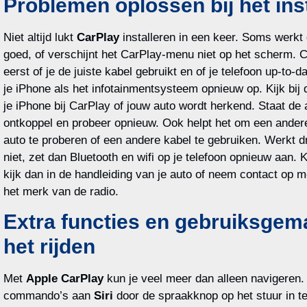
Problemen oplossen bij het ins
Niet altijd lukt
CarPlay
installeren in een keer. Soms werkt 
goed, of verschijnt het CarPlay-menu niet op het scherm. 
eerst of je de juiste kabel gebruikt en of je telefoon up-to-d
je iPhone als het infotainmentsysteem opnieuw op. Kijk bij d
je iPhone bij CarPlay of jouw auto wordt herkend. Staat de au
ontkoppel en probeer opnieuw. Ook helpt het om een ander
auto te proberen of een andere kabel te gebruiken. Werkt 
niet, zet dan Bluetooth en wifi op je telefoon opnieuw aan. K
kijk dan in de handleiding van je auto of neem contact op m
het merk van de radio.
Extra functies en gebruiksgema
het rijden
Met
Apple CarPlay
kun je veel meer dan alleen navigeren.
commando’s aan
Siri
door de spraakknop op het stuur in te